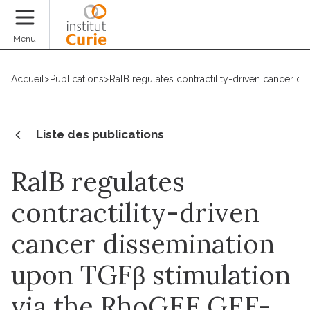
Faire un don
Menu
Accueil
>
Publications
>
RalB regulates contractility-driven cancer 
Liste des publications
RalB regulates
contractility-driven
cancer dissemination
upon TGFβ stimulation
via the RhoGEF GEF-