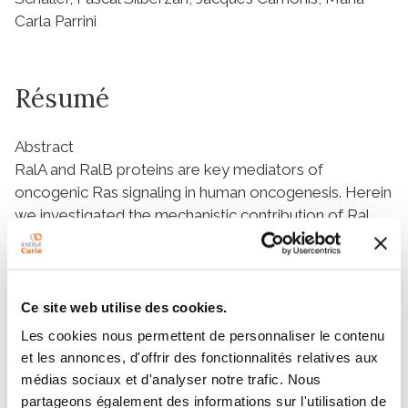
Carla Parrini
Résumé
Abstract
RalA and RalB proteins are key mediators of
oncogenic Ras signaling in human oncogenesis. Herein
we investigated the mechanistic contribution of Ral
proteins to invasion of lung cancer A549 cells after
induction of epithelial-mesenchymal transition (EMT)
with TGFβ. We show that TGFβ-induced EMT
promotes dissemination of A549 cells in a 2/3D assay,
Ce site web utilise des cookies.
independently of proteolysis, by activating the
Les cookies nous permettent de personnaliser le contenu
Rho/ROCK pathway which generates actomyosin-
et les annonces, d'offrir des fonctionnalités relatives aux
dependent contractility forces that actively remodel
médias sociaux et d'analyser notre trafic. Nous
the extracellular matrix, as assessed by Traction Force
partageons également des informations sur l'utilisation de