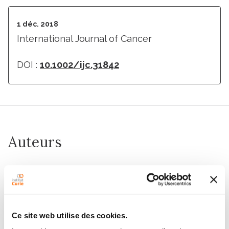
1 déc. 2018
International Journal of Cancer
DOI :
10.1002/ijc.31842
Auteurs
Laurent Beziaud, Laura Boullerot, Thi Tran, Laura
Mansi, Elodie Lauret Marie-Joseph, Patrice Ravel,
Ludger Johannes, Jagadeesh Bayry, Eric Tartour,
Olivier Adotévi
Ce site web utilise des cookies.