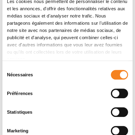
Les cookies nous permettent de personnaliser le contenu
et les annonces, d'offrir des fonctionnalités relatives aux
Membres
médias sociaux et d'analyser notre trafic. Nous
partageons également des informations sur l'utilisation de
notre site avec nos partenaires de médias sociaux, de
publicité et d'analyse, qui peuvent combiner celles-ci
avec d'autres informations que vous leur avez fournies
ou qu'ils ont collectées lors de votre utilisation de leurs
services.
Sélection
Nécessaires
du
consentement
LUDGER
Préférences
JOHANNES
Directeur de recherche
Inserm
Statistiques
Marketing