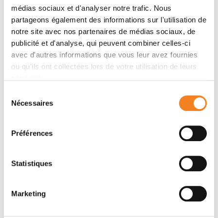
médias sociaux et d'analyser notre trafic. Nous
partageons également des informations sur l'utilisation de
notre site avec nos partenaires de médias sociaux, de
publicité et d'analyse, qui peuvent combiner celles-ci
avec d'autres informations que vous leur avez fournies
ou qu'ils ont collectées lors de votre utilisation de leurs
services.
Sélection
Nécessaires
du
ANNE
consentement
HOUDUSSE-
Préférences
JUILLE
Statistiques
Marketing