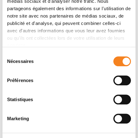
médias sociaux et d'analyser notre trafic. Nous
partageons également des informations sur l'utilisation de
notre site avec nos partenaires de médias sociaux, de
publicité et d'analyse, qui peuvent combiner celles-ci
avec d'autres informations que vous leur avez fournies
ou qu'ils ont collectées lors de votre utilisation de leurs
services.
Sélection
Nécessaires
du
consentement
EMMANUEL
Préférences
BARILLOT
Statistiques
Marketing