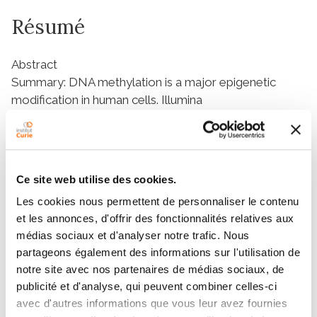
Résumé
Abstract
Summary: DNA methylation is a major epigenetic
modification in human cells. Illumina
HumanMethylation27 BeadChip makes it possible to
quantify the methylation state of 27 578 loci spanning
14 495 genes. We developed a non-parametric
normalization method to correct the spatial
Ce site web utilise des cookies.
background noise in order to improve the signal-to-
Les cookies nous permettent de personnaliser le contenu
noise ratio. The prediction performance of the
et les annonces, d'offrir des fonctionnalités relatives aux
proposed method was assessed on three fully
médias sociaux et d'analyser notre trafic. Nous
methylated samples and three fully unmethylated
partageons également des informations sur l'utilisation de
DNA samples. We demonstrate that the spatial
notre site avec nos partenaires de médias sociaux, de
normalization outperforms BeadStudio to predict the
publicité et d'analyse, qui peuvent combiner celles-ci
methylation state of a given locus.
avec d'autres informations que vous leur avez fournies
Availability and Implementation: A R script and the data