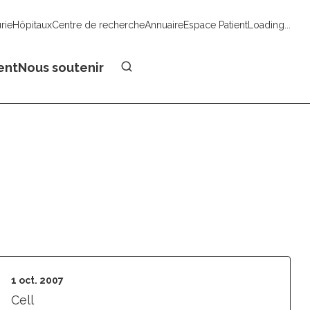
urie
Hôpitaux
Centre de recherche
Annuaire
Espace Patient
Loading...
Faire un don
ent
Nous soutenir
1 oct. 2007
Cell