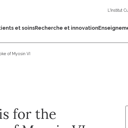
L'Institut C
ients et soins
Recherche et innovation
Enseignem
roke of Myosin VI
s for the