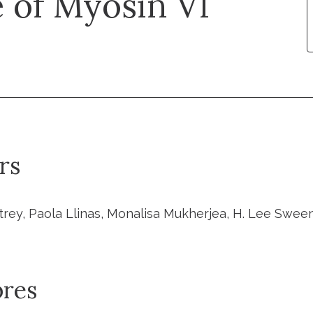
 of Myosin VI
rs
trey, Paola Llinas, Monalisa Mukherjea, H. Lee Swe
res