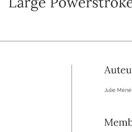
Large Powerstroke
Auteu
Julie Méné
Memb