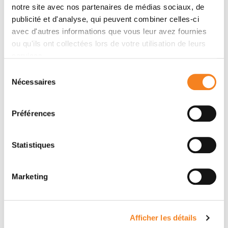
notre site avec nos partenaires de médias sociaux, de
publicité et d'analyse, qui peuvent combiner celles-ci
avec d'autres informations que vous leur avez fournies
ou qu'ils ont collectées lors de votre utilisation de leurs
services.
STEPHANIE
Sélection
Nécessaires
du
SOLIER
consentement
Médecin
Préférences
Statistiques
Marketing
Afficher les détails