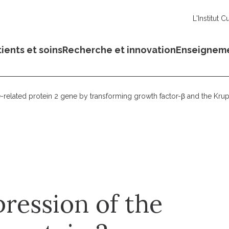
L'Institut C
ients et soins
Recherche et innovation
Enseignem
e-related protein 2 gene by transforming growth factor-β and the Krupp
pression of the