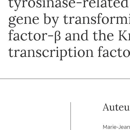
tyrosinase-related
gene by transform
factor-β and the K
transcription fact
Auteu
Marie-Jean