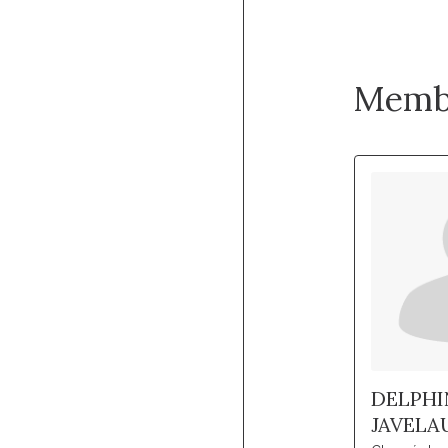
Memb
DELPHI
JAVELA