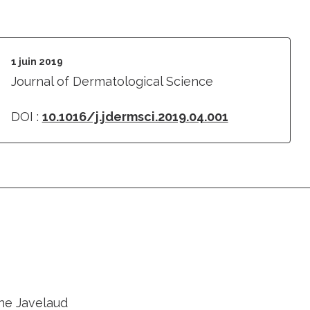
1 juin 2019
Journal of Dermatological Science
DOI :
10.1016/j.jdermsci.2019.04.001
ine Javelaud