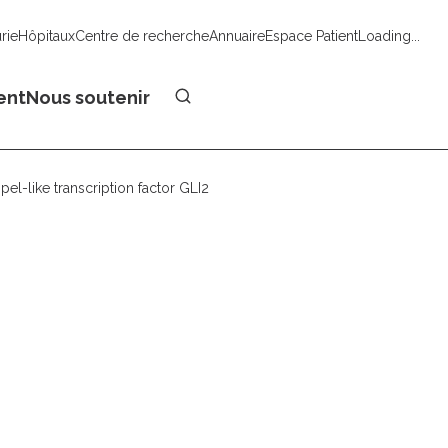
urie
Hôpitaux
Centre de recherche
Annuaire
Espace Patient
Loading...
Faire un don
ent
Nous soutenir
el-like transcription factor GLI2