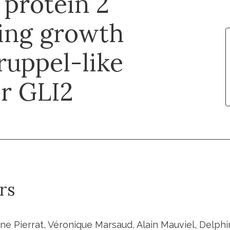
 protein 2
ing growth
ruppel-like
or GLI2
rs
ne Pierrat, Véronique Marsaud, Alain Mauviel, Delph