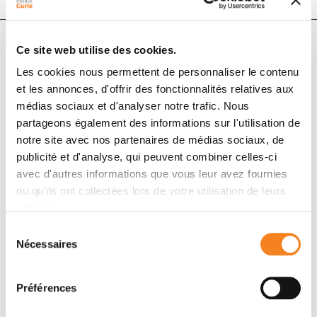
Ce site web utilise des cookies.
Auteurs
Les cookies nous permettent de personnaliser le contenu
et les annonces, d'offrir des fonctionnalités relatives aux
médias sociaux et d'analyser notre trafic. Nous
Leslie Yewakon Gandji, Richard Proust, Lionel Larue,
partageons également des informations sur l'utilisation de
Franck Gesbert
notre site avec nos partenaires de médias sociaux, de
publicité et d'analyse, qui peuvent combiner celles-ci
avec d'autres informations que vous leur avez fournies
Membres
ou qu'ils ont collectées lors de votre utilisation de leurs
services.
Sélection
Nécessaires
du
consentement
Préférences