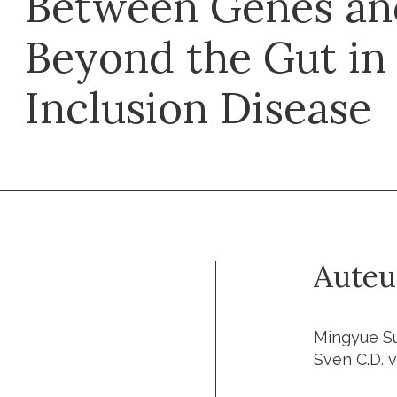
Between Genes an
Beyond the Gut in 
Inclusion Disease
Auteu
Mingyue Su
Sven C.D. 