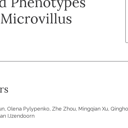
d Phenotypes
Microvillus
rs
n, Olena Pylypenko, Zhe Zhou, Mingqian Xu, Qingho
van IJzendoorn