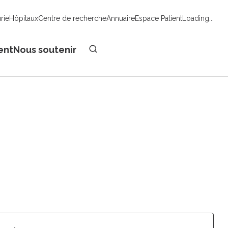
urie
Hôpitaux
Centre de recherche
Annuaire
Espace Patient
Loading...
Faire un don
ent
Nous soutenir