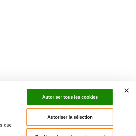
Suivez l'Institut Curie
 sociaux et en vous inscrivant à notre newsletter.
Autoriser tous les cookies
Inscrivez-vous à la newsletter
Autoriser la sélection
ns que