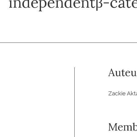
independentβ-cate
Auteu
Zackie Akta
Memb