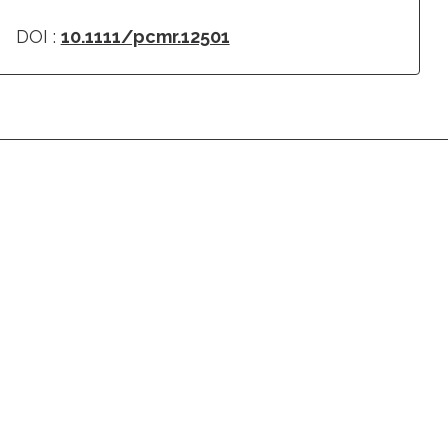
DOI :
10.1111/pcmr.12501