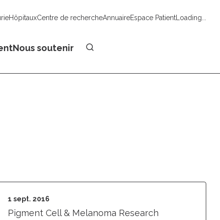
urie
Hôpitaux
Centre de recherche
Annuaire
Espace Patient
Loading...
Faire un don
ent
Nous soutenir
1 sept. 2016
Pigment Cell & Melanoma Research