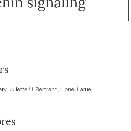
nin signaling
rs
ry, Juliette U. Bertrand, Lionel Larue
res