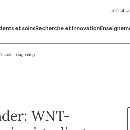
L'Institut C
ients et soins
Recherche et innovation
Enseignem
catenin signaling
nder: WNT-