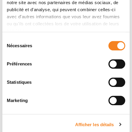
Voir les auteurs
notre site avec nos partenaires de médias sociaux, de
publicité et d'analyse, qui peuvent combiner celles-ci
avec d'autres informations que vous leur avez fournies
2019
Stiffness and tension gradients of the hair
ou qu'ils ont collectées lors de votre utilisation de leurs
cell’s tip-link complex in the mammalian
services.
cochlea
Sélection
eLife
Nécessaires
du
Voir les auteurs
consentement
Préférences
2018
Friction from Transduction Channels’ Gating
Affects Spontaneous Hair-Bundle
Statistiques
Oscillations
Biophysical Journal
Marketing
Voir les auteurs
2014
Transduction channels' gating can control
Afficher les détails
friction on vibrating hair-cell bundles in the