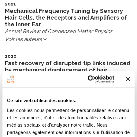
2021
Mechanical Frequency Tuning by Sensory
Hair Cells, the Receptors and Amplifiers of
the Inner Ear
Annual Review of Condensed Matter Physics
Voir les auteurs
2020
Fast recovery of disrupted tip links induced
by mechanical displacement of hair
bundles
Proceedings of the National Academy of Sciences
Voir les auteurs
Ce site web utilise des cookies.
2019
Les cookies nous permettent de personnaliser le contenu
Active cargo positioning in antiparallel
et les annonces, d'offrir des fonctionnalités relatives aux
transport networks
médias sociaux et d'analyser notre trafic. Nous
Proceedings of the National Academy of Sciences
partageons également des informations sur l'utilisation de