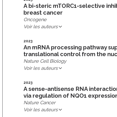
A bi-steric mTORC1-selective inhi
breast cancer
Oncogene
Voir les auteurs
2023
An mRNA processing pathway sup
translational control from the nu
Nature Cell Biology
Voir les auteurs
2023
A sense-antisense RNA interacti
via regulation of NQO1 expressio
Nature Cancer
Voir les auteurs