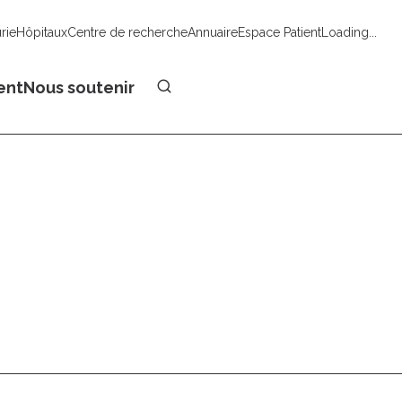
urie
Hôpitaux
Centre de recherche
Annuaire
Espace Patient
Loading...
Faire un don
ent
Nous soutenir