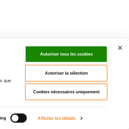
Suivez l'Institut Curie
 sociaux et en vous inscrivant à notre newsletter.
Autoriser tous les cookies
Inscrivez-vous à la newsletter
Autoriser la sélection
ns que
Cookies nécessaires uniquement
ndre
Annuaire
Actualités
Droits du patient
Presse
itique des données personnelles
Gestion des cookies
Signalement
ing
Afficher les détails