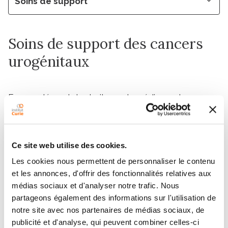
Soins de support
Soins de support des cancers
urogénitaux
En complément des traitements médicaux des
cancers urogénitaux, l’Institut Curie propose des soins
de support dans le cadre de la prise en charge globale
de ses patients : soutien psychologique et social,
Ce site web utilise des cookies.
rééducation, accompagnement nutritionnel, prise en
charge de la douleur, activité physique adaptée, etc.
Les cookies nous permettent de personnaliser le contenu
et les annonces, d'offrir des fonctionnalités relatives aux
médias sociaux et d'analyser notre trafic. Nous
partageons également des informations sur l'utilisation de
Plus d'informations sur les soins de
notre site avec nos partenaires de médias sociaux, de
support à l'Institut Curie
publicité et d'analyse, qui peuvent combiner celles-ci