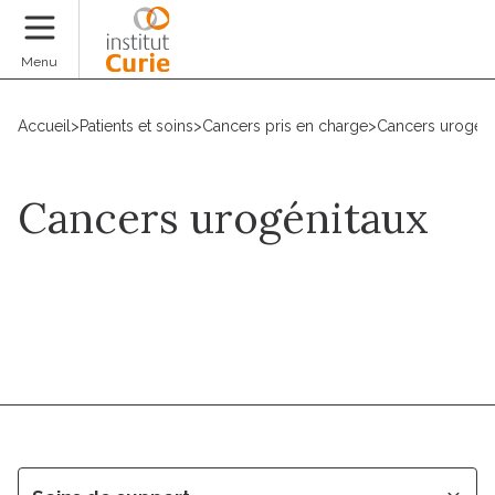
Faire un don
Menu
Accueil
>
Patients et soins
>
Cancers pris en charge
>
Cancers urogéni
Cancers urogénitaux
Prendre un RDV