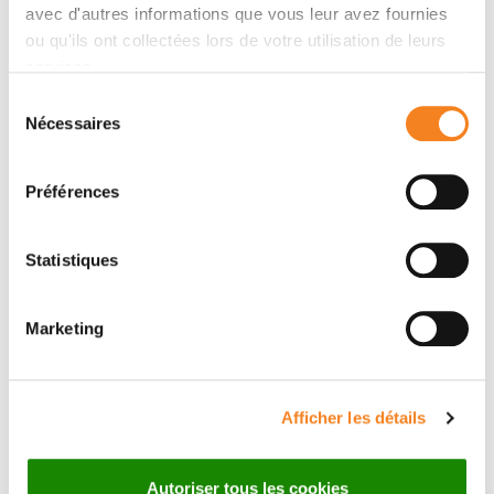
avec d'autres informations que vous leur avez fournies
ou qu'ils ont collectées lors de votre utilisation de leurs
Plus de contenu
services.
Sélection
Nécessaires
Définition
du
consentement
Soins de support
Préférences
Recherche
Statistiques
Marketing
Afficher les détails
Autoriser tous les cookies