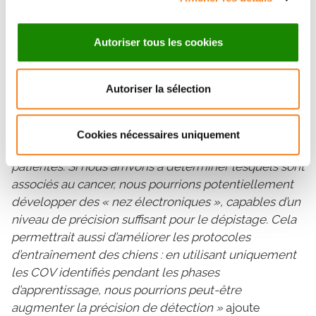
Isabelle Fromantin.
Vers un nez électronique ?
Autoriser tous les cookies
Ces résultats montrent toutefois qu’il y a une signature
moléculaire détectable dans la transpiration, ouvrant
Autoriser la sélection
une perspective innovante : l’identification de cette
signature par chimie-analytique.
« Nous ne savons pas
quels sont les composés organiques volatils (COV)
Cookies nécessaires uniquement
perçus par les chiens dans les échantillons des
patientes. Si nous arrivons à déterminer lesquels sont
associés au cancer, nous pourrions potentiellement
développer des « nez électroniques », capables d’un
niveau de précision suffisant pour le dépistage. Cela
permettrait aussi d’améliorer les protocoles
d’entraînement des chiens : en utilisant uniquement
les COV identifiés pendant les phases
d’apprentissage, nous pourrions peut-être
augmenter la précision de détection »
ajoute