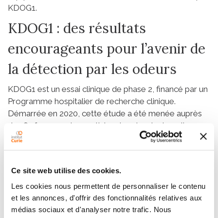
KDOG1.
KDOG1 : des résultats
encourageants pour l’avenir de
la détection par les odeurs
KDOG1 est un essai clinique de phase 2, financé par un
Programme hospitalier de recherche clinique.
Démarrée en 2020, cette étude a été menée auprès
de 181 femmes : les participantes devaient appliquer
une compresse sur leur sein pendant 6 à 12 heures.
Puis, ces compresses imprégnées de transpiration
étaient présentées aux deux chiens de l’étude, pour
Ce site web utilise des cookies.
les phases d’entrainement et de test.
Les cookies nous permettent de personnaliser le contenu
« La tâche à laquelle étaient confrontés les 2 chiens
et les annonces, d'offrir des fonctionnalités relatives aux
lors de cet essai clinique était bien plus complexe
médias sociaux et d'analyser notre trafic. Nous
que celle dans l’étude pilote, afin de refléter des