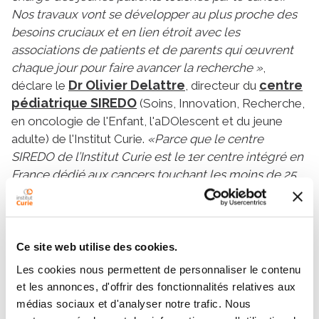
Nos travaux vont se développer au plus proche des
besoins cruciaux et en lien étroit avec les
associations de patients et de parents qui œuvrent
chaque jour pour faire avancer la recherche »
,
Dr Olivier Delattre
centre
déclare le
, directeur du
pédiatrique SIREDO
(Soins, Innovation, Recherche,
en oncologie de l'Enfant, l'aDOlescent et du jeune
adulte) de l'Institut Curie.
«Parce que le centre
SIREDO de l’Institut Curie est le 1er centre intégré en
France dédié aux cancers touchant les moins de 25
ans, parce que l’ADN de notre Institut est de fédérer
des équipes hautement spécialisées de soignants et
de scientifiques dédiées à la recherche
fondamentale, translationnelle, clinique, nous avons
Ce site web utilise des cookies.
à cœur de participer à une nouvelle façon de faire de
Les cookies nous permettent de personnaliser le contenu
la recherche et créer les bases de l'avenir des soins
et les annonces, d'offrir des fonctionnalités relatives aux
pédiatriques contre les cancers au-delà des
médias sociaux et d'analyser notre trafic. Nous
frontières ».