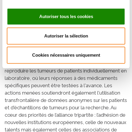
sur la collaboration et le partage des ressources pour
construire une oncologie pédiatrique moderne et
transfrontalière, afin que les enfants de toute
Autoriser tous les cookies
l'Europe puissent avoir accès aux nouveaux
traitements le plus rapidement possible. »
Autoriser la sélection
EU CAN KIDS vise à promouvoir de nouvelles
approches thérapeutiques en matière
Cookies nécessaires uniquement
d'immunothérapies et de thérapies ciblées pour les
enfants et à établir des modèles permettant de
reproduire les tumeurs de patients individuellement en
laboratoire, où leurs réponses à des médicaments
spécifiques peuvent être testées à l'avance. Les
actions menées soutiendront également l'utilisation
transfrontalière de données anonymes sur les patients
et d'échantillons de tumeurs pour la recherche. Au
cœur des priorités de l’alliance tripartite : l’adhésion de
nouvelles institutions européennes, celle de nouveaux
talents mais également celles des associations de