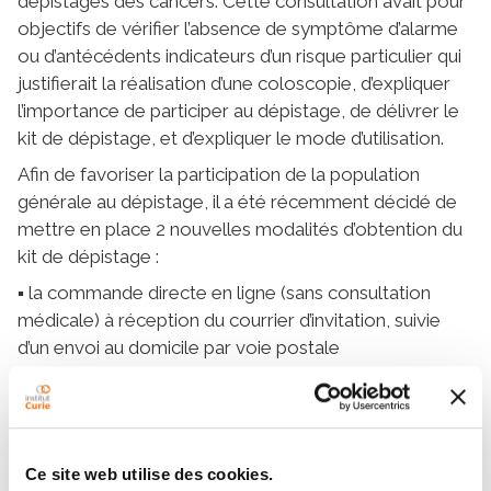
dépistages des cancers. Cette consultation avait pour
objectifs de vérifier l’absence de symptôme d’alarme
ou d’antécédents indicateurs d’un risque particulier qui
justifierait la réalisation d’une coloscopie, d’expliquer
l’importance de participer au dépistage, de délivrer le
kit de dépistage, et d’expliquer le mode d’utilisation.
Afin de favoriser la participation de la population
générale au dépistage, il a été récemment décidé de
mettre en place 2 nouvelles modalités d’obtention du
kit de dépistage :
▪ la commande directe en ligne (sans consultation
médicale) à réception du courrier d’invitation, suivie
d’un envoi au domicile par voie postale
▪ la délivrance par les pharmaciens. Cette modalité
devrait se mettre en place dans le courant de l’année
2022.
un tutoriel expliquant le mode
Dans tous les cas,
Ce site web utilise des cookies.