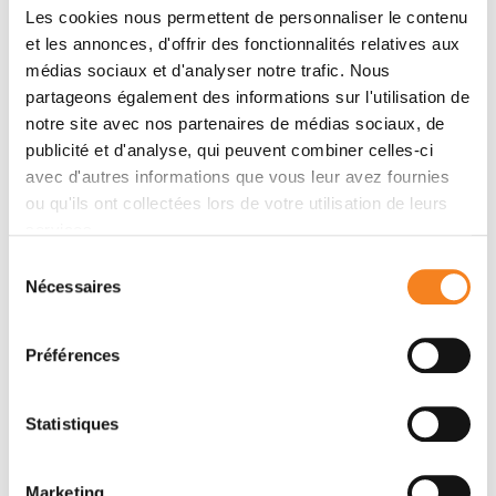
d’utilisation du kit de dépistage est
Les cookies nous permettent de personnaliser le contenu
disponible sur YouTube.
et les annonces, d'offrir des fonctionnalités relatives aux
médias sociaux et d'analyser notre trafic. Nous
partageons également des informations sur l'utilisation de
Il est important de noter que les différentes
notre site avec nos partenaires de médias sociaux, de
modalités de dépistage ont pour objectif non
publicité et d'analyse, qui peuvent combiner celles-ci
seulement d’identifier les cancers à un stade précoce
avec d'autres informations que vous leur avez fournies
et de pronostic favorable, mais de déceler
ou qu'ils ont collectées lors de votre utilisation de leurs
également les lésions précancéreuses – les polypes
services.
notamment- dont le retrait permet de prévenir les
Sélection
cancers. C’est dire l’importance de la participation aux
Nécessaires
du
programmes de dépistage !
consentement
ajoute le Dr Bruno Buecher.
Préférences
L’accès à l’innovation : une
Statistiques
priorité de l’Institut Curie
L’Institut Curie mobilise chercheurs, médecins et
Marketing