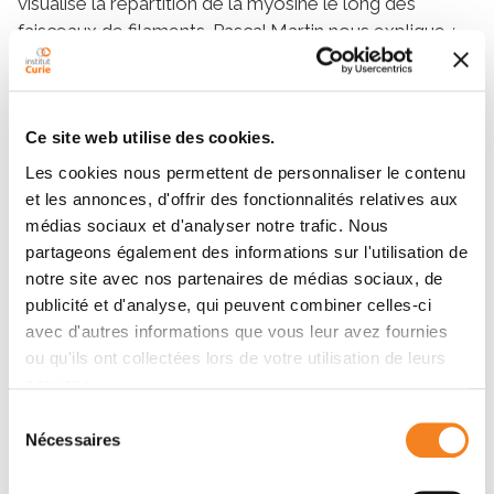
visualisé la répartition de la myosine le long des
faisceaux de filaments. Pascal Martin nous explique
:
Nous nous attendions à trouver la plupart de la
myosine à la base des faisceaux car c’est à cet
endroit que l’on trouvait le plus de filaments, et donc
Ce site web utilise des cookies.
le plus de sites de liaisons potentiels. Contre toute
attente, nous avons observé que la myosine se fixait
Les cookies nous permettent de personnaliser le contenu
à un endroit où il y a moins de filaments mais où la
et les annonces, d'offrir des fonctionnalités relatives aux
courbure de la structure était la plus extrême, avant
médias sociaux et d'analyser notre trafic. Nous
de se déplacer vers l’extrémité du faisceau.
partageons également des informations sur l'utilisation de
notre site avec nos partenaires de médias sociaux, de
Ce couplage entre l’onde de courbure et la
publicité et d'analyse, qui peuvent combiner celles-ci
localisation des moteurs révèle une relation étroite
avec d'autres informations que vous leur avez fournies
entre la courbure des faisceaux de filaments et leur
ou qu'ils ont collectées lors de votre utilisation de leurs
liaison aux moteurs moléculaires.
services.
Entre biologie expérimentale
Sélection
Nécessaires
du
et physique théorique
consentement