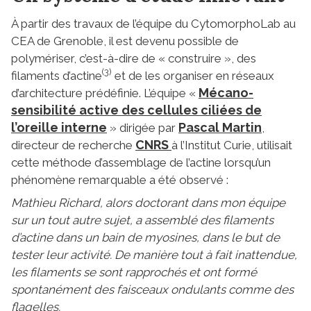
À partir des travaux de l’équipe du CytomorphoLab au
CEA de Grenoble, il est devenu possible de
polymériser, c’est-à-dire de « construire », des
(3)
filaments d’actine
et de les organiser en réseaux
Mécano-
d’architecture prédéfinie. L’équipe «
sensibilité active des cellules ciliées de
l’oreille interne
Pascal Martin
» dirigée par
,
CNRS
directeur de recherche
à l’Institut Curie, utilisait
cette méthode d’assemblage de l’actine lorsqu’un
phénomène remarquable a été observé :
Mathieu Richard, alors doctorant dans mon équipe
sur un tout autre sujet, a assemblé des filaments
d’actine dans un bain de myosines, dans le but de
tester leur activité. De manière tout à fait inattendue,
les filaments se sont rapprochés et ont formé
spontanément des faisceaux ondulants comme des
flagelles.