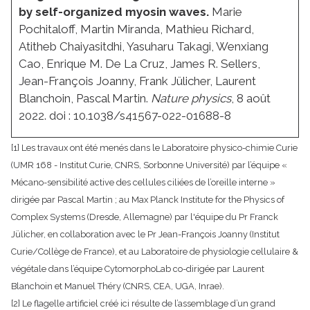
by self-organized myosin waves.
Marie
Pochitaloff, Martin Miranda, Mathieu Richard,
Atitheb Chaiyasitdhi, Yasuharu Takagi, Wenxiang
Cao, Enrique M. De La Cruz, James R. Sellers,
Jean-François Joanny, Frank Jülicher, Laurent
Blanchoin, Pascal Martin.
Nature physics
, 8 août
2022. doi : 10.1038/s41567-022-01688-8
[1] Les travaux ont été menés dans le Laboratoire physico-chimie Curie
(UMR 168 - Institut Curie, CNRS, Sorbonne Université) par l’équipe «
Mécano-sensibilité active des cellules ciliées de l’oreille interne »
dirigée par Pascal Martin ; au Max Planck Institute for the Physics of
Complex Systems (Dresde, Allemagne) par l'équipe du Pr Franck
Jülicher, en collaboration avec le Pr Jean-François Joanny (Institut
Curie/Collège de France), et au Laboratoire de physiologie cellulaire &
végétale dans l’équipe CytomorphoLab co-dirigée par Laurent
Blanchoin et Manuel Théry (CNRS, CEA, UGA, Inrae).
[2] Le flagelle artificiel créé ici résulte de l’assemblage d’un grand