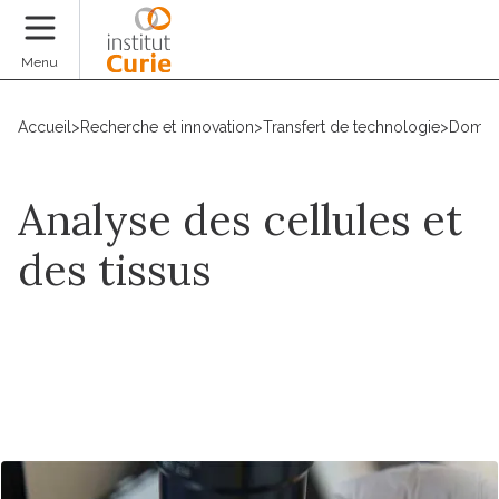
Faire un don
Menu
Accueil
>
Recherche et innovation
>
Transfert de technologie
>
Domain
Analyse des cellules et
des tissus
Contact