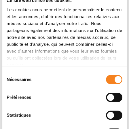
Ce site web utilise des cookies.
des tissus, et le barcoding cellulaire pour l'analyse
Les cookies nous permettent de personnaliser le contenu
transcriptomique, protéomique et/ou épigénétique.
et les annonces, d'offrir des fonctionnalités relatives aux
médias sociaux et d'analyser notre trafic. Nous
Informations clés :
partageons également des informations sur l'utilisation de
notre site avec nos partenaires de médias sociaux, de
Instruments disponibles sur 3 sites (Paris, Orsay et
publicité et d'analyse, qui peuvent combiner celles-ci
St-Cloud)
avec d'autres informations que vous leur avez fournies
Cytomètre Spectral Spatial pour l'analyse
ou qu'ils ont collectées lors de votre utilisation de leurs
multiplexe des tissus, avec une résolution single
services.
cell
Sélection
Compétences transversales : biomarqueurs et
Nécessaires
du
analyse tissulaire, cytométrie spectrale et d'image,
consentement
analyse de données supervisée et non supervisée.
Préférences
Bioimagerie cellulaire et
Statistiques