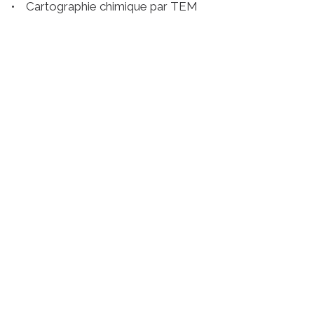
• Cartographie chimique par TEM
Suivez l'Institut Curie
Retrouvez notre actualité sur les réseaux
sociaux et en vous inscrivant à notre newsletter.