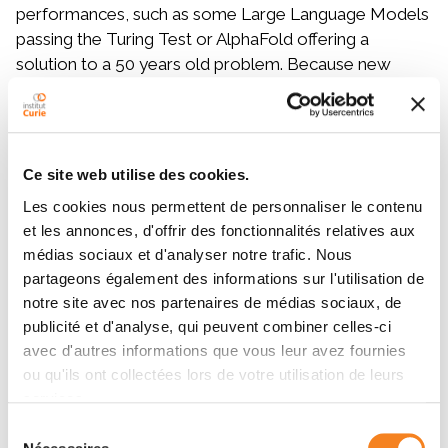
performances, such as some Large Language Models
passing the Turing Test or AlphaFold offering a
solution to a 50 years old problem. Because new
technologies in medecine and biology generate
massive amounts of high quality data (omics, images,
clinicals, molecules …), there is an opportunity to
leverage machine learning tools to extract relevent
Ce site web utilise des cookies.
information and find new discoveries from these
Les cookies nous permettent de personnaliser le contenu
datasets. In this presentation, we will demystify
et les annonces, d'offrir des fonctionnalités relatives aux
machine learning to give you intuition on how it works
médias sociaux et d'analyser notre trafic. Nous
and how it could be applied to your project. We will
partageons également des informations sur l'utilisation de
also cover specific deep learning applications in
notre site avec nos partenaires de médias sociaux, de
biology and present its future possibilities and limits
publicité et d'analyse, qui peuvent combiner celles-ci
through foundational models.
avec d'autres informations que vous leur avez fournies
ou qu'ils ont collectées lors de votre utilisation de leurs
services.
Orateurs
Sélection