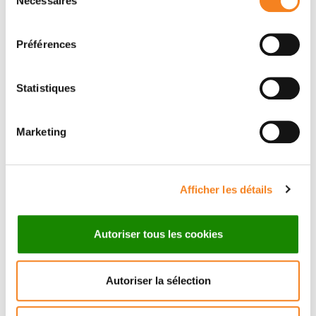
Nécessaires
du
Philippe MARTIN
consentement
Institut Curie
Préférences
Statistiques
Invité(es) par
Marketing
Melissa Saichi
Institut Curie
Afficher les détails
Une question sur le séminaire ?
Autoriser tous les cookies
Melissa Saichi
melissa.saichi@curie.fr
Autoriser la sélection