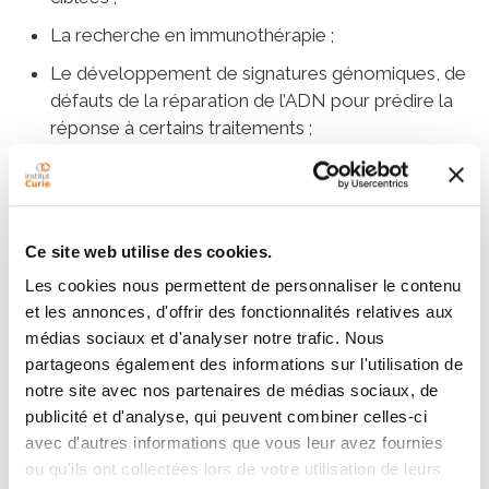
La recherche en immunothérapie ;
Le développement de signatures génomiques, de
défauts de la réparation de l’ADN pour prédire la
réponse à certains traitements ;
L’étude du rôle des microenvironnements
tumoraux dans ces cancers (sur les cellules
immunitaires et les fibroblastes notamment).
Ce site web utilise des cookies.
Les cookies nous permettent de personnaliser le contenu
Plus de contenu
et les annonces, d'offrir des fonctionnalités relatives aux
médias sociaux et d'analyser notre trafic. Nous
Définition
partageons également des informations sur l'utilisation de
notre site avec nos partenaires de médias sociaux, de
Symptômes et diagnostic
publicité et d'analyse, qui peuvent combiner celles-ci
avec d'autres informations que vous leur avez fournies
Traitements
ou qu'ils ont collectées lors de votre utilisation de leurs