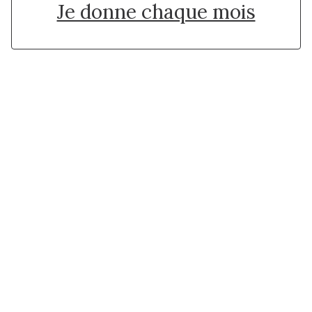
Je donne chaque mois
Suivez l'Institut Curie
Retrouvez notre actualité sur les réseaux
sociaux et en vous inscrivant à notre newsletter.