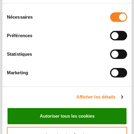
Soins de support
services.
Sélection
Recherche
Nécessaires
du
Equipe médicale
consentement
Préférences
Statistiques
Marketing
Afficher les détails
Autoriser tous les cookies