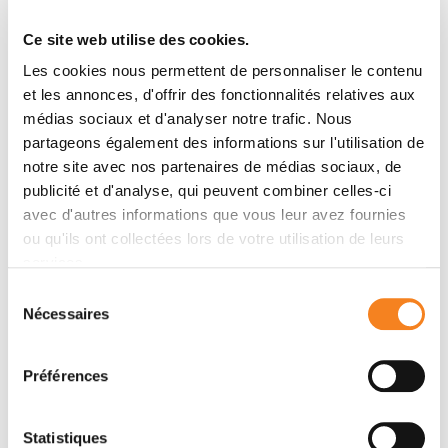
Ce site web utilise des cookies.
Contactez-moi par mail ou en renseignant le
formulaire ci-dessous
Les cookies nous permettent de personnaliser le contenu
et les annonces, d'offrir des fonctionnalités relatives aux
médias sociaux et d'analyser notre trafic. Nous
Message
partageons également des informations sur l'utilisation de
notre site avec nos partenaires de médias sociaux, de
Nom
*
publicité et d'analyse, qui peuvent combiner celles-ci
avec d'autres informations que vous leur avez fournies
ou qu'ils ont collectées lors de votre utilisation de leurs
services.
Prénom
*
Sélection
Nécessaires
du
consentement
Préférences
Email
*
Statistiques