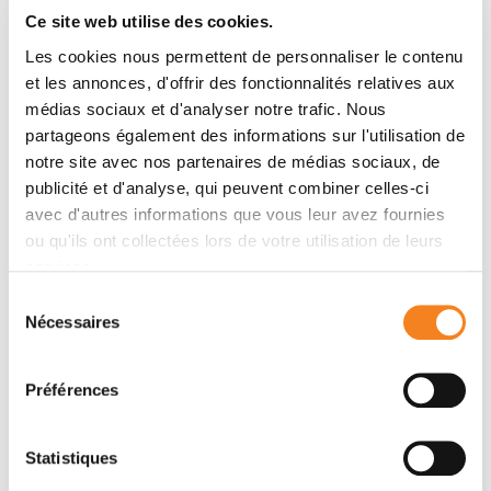
Contactez-moi par téléphone ou en renseignant le
Ce site web utilise des cookies.
formulaire ci-dessous
Les cookies nous permettent de personnaliser le contenu
et les annonces, d'offrir des fonctionnalités relatives aux
Message
médias sociaux et d'analyser notre trafic. Nous
partageons également des informations sur l'utilisation de
Nom
*
notre site avec nos partenaires de médias sociaux, de
publicité et d'analyse, qui peuvent combiner celles-ci
avec d'autres informations que vous leur avez fournies
ou qu'ils ont collectées lors de votre utilisation de leurs
services.
Prénom
*
Sélection
Nécessaires
du
consentement
Email
*
Préférences
Statistiques