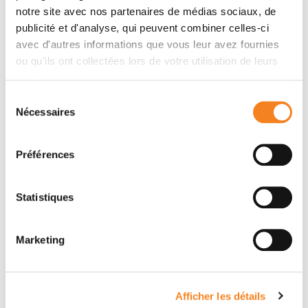
notre site avec nos partenaires de médias sociaux, de
publicité et d'analyse, qui peuvent combiner celles-ci
avec d'autres informations que vous leur avez fournies
Contacter CATALINA
ou qu'ils ont collectées lors de votre utilisation de leurs
services.
FRANCISCA SALINAS
Sélection
LUYPAERT
Nécessaires
du
consentement
Me contacter
Préférences
Message
Statistiques
Nom
*
Marketing
Prénom
*
Afficher les détails