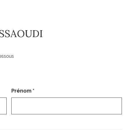
ESSAOUDI
dessous
Prénom
*