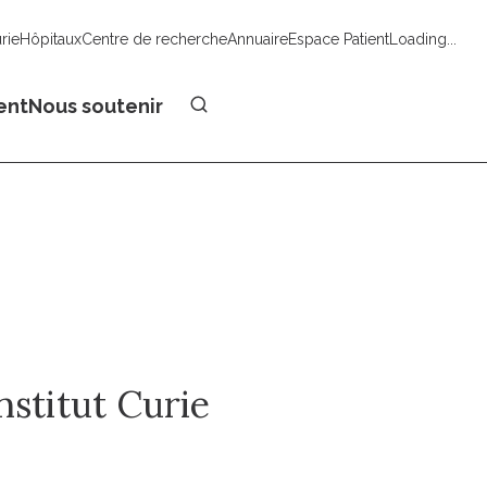
urie
Hôpitaux
Centre de recherche
Annuaire
Espace Patient
Loading...
Faire un don
ent
Nous soutenir
nstitut Curie