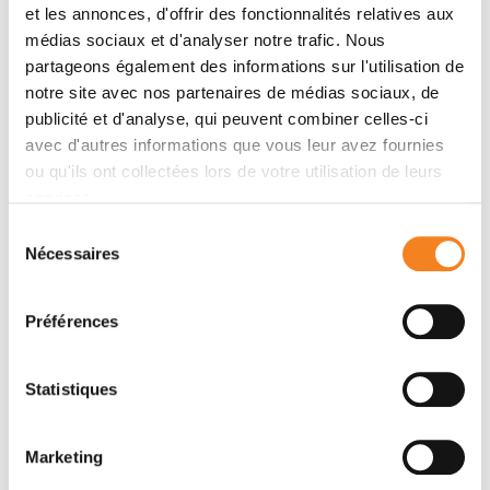
Nom
*
et les annonces, d'offrir des fonctionnalités relatives aux
médias sociaux et d'analyser notre trafic. Nous
partageons également des informations sur l'utilisation de
notre site avec nos partenaires de médias sociaux, de
publicité et d'analyse, qui peuvent combiner celles-ci
Prénom
*
avec d'autres informations que vous leur avez fournies
ou qu'ils ont collectées lors de votre utilisation de leurs
services.
Sélection
Email
*
Nécessaires
du
consentement
Préférences
Sujet
*
Statistiques
Marketing