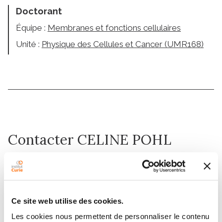
Doctorant
Équipe :
Membranes et fonctions cellulaires
Unité :
Physique des Cellules et Cancer (UMR168)
Contacter CELINE POHL
Contactez-moi par téléphone ou en renseignant le
formulaire ci-dessous
Message
Ce site web utilise des cookies.
Les cookies nous permettent de personnaliser le contenu