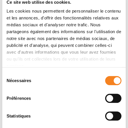
formulaire ci-dessous : chea-julie.ing@curie.fr
Ce site web utilise des cookies.
Les cookies nous permettent de personnaliser le contenu
Message
et les annonces, d'offrir des fonctionnalités relatives aux
médias sociaux et d'analyser notre trafic. Nous
Nom
*
partageons également des informations sur l'utilisation de
notre site avec nos partenaires de médias sociaux, de
publicité et d'analyse, qui peuvent combiner celles-ci
avec d'autres informations que vous leur avez fournies
ou qu'ils ont collectées lors de votre utilisation de leurs
Prénom
*
services.
Sélection
Nécessaires
du
consentement
Email
*
Préférences
Statistiques
Sujet
*