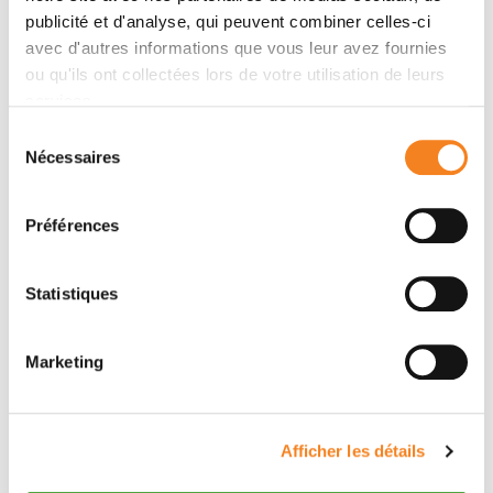
Contacter EDITH BORCOMAN
publicité et d'analyse, qui peuvent combiner celles-ci
avec d'autres informations que vous leur avez fournies
Contactez-moi par téléphone ou en renseignant le
ou qu'ils ont collectées lors de votre utilisation de leurs
formulaire ci-dessous
services.
Sélection
Téléphone
Nécessaires
du
consentement
Equipe Piaggio: 0156246998
Préférences
Message
Statistiques
Nom
*
Marketing
Prénom
*
Afficher les détails