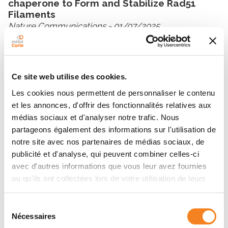
chaperone to Form and Stabilize Rad51
Filaments
Nature Communications
- 01/07/2025
Ce site web utilise des cookies.
Les cookies nous permettent de personnaliser le contenu
et les annonces, d'offrir des fonctionnalités relatives aux
Contacter FADMA LAKHAL
médias sociaux et d'analyser notre trafic. Nous
partageons également des informations sur l'utilisation de
Contactez-moi par téléphone ou en renseignant le
notre site avec nos partenaires de médias sociaux, de
formulaire ci-dessous
publicité et d'analyse, qui peuvent combiner celles-ci
avec d'autres informations que vous leur avez fournies
Message
ou qu'ils ont collectées lors de votre utilisation de leurs
services.
Nom
*
Sélection
Nécessaires
du