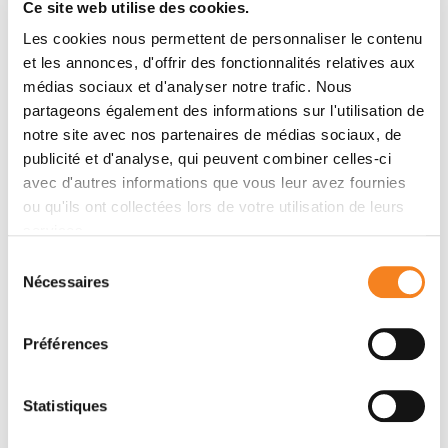
formulaire ci-dessous
Ce site web utilise des cookies.
Les cookies nous permettent de personnaliser le contenu
Message
et les annonces, d'offrir des fonctionnalités relatives aux
médias sociaux et d'analyser notre trafic. Nous
Nom
*
partageons également des informations sur l'utilisation de
notre site avec nos partenaires de médias sociaux, de
publicité et d'analyse, qui peuvent combiner celles-ci
avec d'autres informations que vous leur avez fournies
ou qu'ils ont collectées lors de votre utilisation de leurs
Prénom
*
services.
Sélection
Nécessaires
du
consentement
Email
*
Préférences
Statistiques
Sujet
*