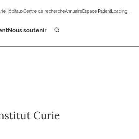
urie
Hôpitaux
Centre de recherche
Annuaire
Espace Patient
Loading...
Faire un don
ent
Nous soutenir
nstitut Curie