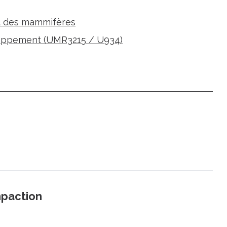
 des mammifères
loppement (UMR3215 / U934)
paction