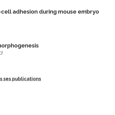
l-cell adhesion during mouse embryo
morphogenesis
23
s ses publications