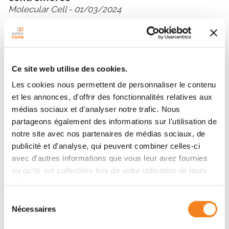
Molecular Cell
- 01/03/2024
Ce site web utilise des cookies.
Les cookies nous permettent de personnaliser le contenu
Contacter MARCO GRILLO
et les annonces, d'offrir des fonctionnalités relatives aux
médias sociaux et d'analyser notre trafic. Nous
Contactez-moi par téléphone ou en renseignant le
partageons également des informations sur l'utilisation de
formulaire ci-dessous
notre site avec nos partenaires de médias sociaux, de
publicité et d'analyse, qui peuvent combiner celles-ci
avec d'autres informations que vous leur avez fournies
Message
ou qu'ils ont collectées lors de votre utilisation de leurs
services.
Nom
*
Sélection
Nécessaires
du
consentement