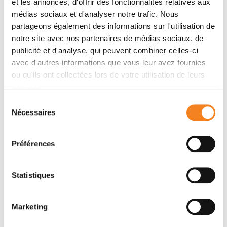
et les annonces, d'offrir des fonctionnalités relatives aux
médias sociaux et d'analyser notre trafic. Nous
partageons également des informations sur l'utilisation de
Voir toutes ses publications
notre site avec nos partenaires de médias sociaux, de
publicité et d'analyse, qui peuvent combiner celles-ci
avec d'autres informations que vous leur avez fournies
ou qu'ils ont collectées lors de votre utilisation de leurs
services.
Sélection
Contacter MARINA
Nécessaires
du
consentement
BISCHEROUR
Préférences
Contactez-moi en renseignant le formulaire ci-
dessous
Statistiques
Message
Marketing
Nom
*