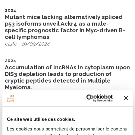
2024
Mutant mice lacking alternatively spliced
p53 isoforms unveil Ackr4 as a male-
specific prognostic factor in Myc-driven B-
cell lymphomas
eLife
- 19/09/2024
2024
Accumulation of lncRNAs in cytoplasm upon
DIS3 depletion leads to production of
cryptic peptides detected in Multiple
Myeloma.
2023
DIS3 ribonuclease prevents the cytoplasmic
accumulation of lncRNAs carrying non-
Ce site web utilise des cookies.
canonical ORFs.
Les cookies nous permettent de personnaliser le contenu
Research Square
- 16/08/2023