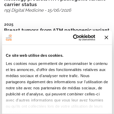
carrier status
npj Digital Medicine
- 15/06/2026
2025
Breast tumors from ATM pathogenic variant
carriers display a specific genome-wide
DNA methylation profile
Breast Cancer Research
- 11/03/2025
Ce site web utilise des cookies.
Les cookies nous permettent de personnaliser le contenu
et les annonces, d'offrir des fonctionnalités relatives aux
médias sociaux et d'analyser notre trafic. Nous
partageons également des informations sur l'utilisation de
notre site avec nos partenaires de médias sociaux, de
Contacter NICOLAS VIART
publicité et d'analyse, qui peuvent combiner celles-ci
avec d'autres informations que vous leur avez fournies
Contactez-moi par téléphone ou en renseignant le
ou qu'ils ont collectées lors de votre utilisation de leurs
formulaire ci-dessous
services.