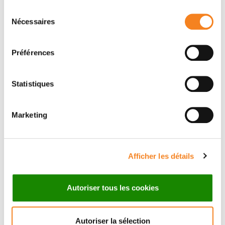
Sélection
Message
Nécessaires
du
consentement
Nom
*
Préférences
Statistiques
Prénom
*
Marketing
Email
*
Afficher les détails
Autoriser tous les cookies
Sujet
*
Autoriser la sélection