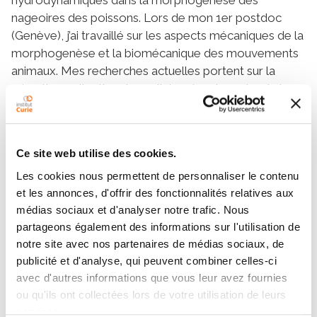
nageoires des poissons. Lors de mon 1er postdoc
(Genève), j’ai travaillé sur les aspects mécaniques de la
morphogenèse et la biomécanique des mouvements
animaux. Mes recherches actuelles portent sur la
migration collective des cellules dans le cadre de la
théorie de la matière active.
Ce site web utilise des cookies.
Les cookies nous permettent de personnaliser le contenu
et les annonces, d'offrir des fonctionnalités relatives aux
médias sociaux et d'analyser notre trafic. Nous
partageons également des informations sur l'utilisation de
Contacter PAULE DAGENAIS
notre site avec nos partenaires de médias sociaux, de
publicité et d'analyse, qui peuvent combiner celles-ci
avec d'autres informations que vous leur avez fournies
Contactez-moi par téléphone ou en renseignant le
ou qu'ils ont collectées lors de votre utilisation de leurs
formulaire ci-dessous
services.