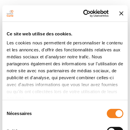
Ce site web utilise des cookies.
Contacter SARAH SADIK
Les cookies nous permettent de personnaliser le contenu
et les annonces, d'offrir des fonctionnalités relatives aux
médias sociaux et d'analyser notre trafic. Nous
Contactez-moi par téléphone ou en renseignant le
partageons également des informations sur l'utilisation de
formulaire ci-dessous
notre site avec nos partenaires de médias sociaux, de
publicité et d'analyse, qui peuvent combiner celles-ci
Message
avec d'autres informations que vous leur avez fournies
ou qu'ils ont collectées lors de votre utilisation de leurs
Nom
*
services.
Sélection
Nécessaires
du
consentement
Prénom
*