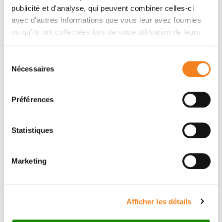
publicité et d'analyse, qui peuvent combiner celles-ci
avec d'autres informations que vous leur avez fournies
Auteurs
ou qu'ils ont collectées lors de votre utilisation de leurs
services.
Yann Guéguen, Laurence Roy, Sabine Hornhardt,
Sélection
Christophe Badie, Janet Hall, Sarah Baatout, Eileen
Nécessaires
du
Pernot, Ladislav Tomasek, Olivier Laurent, Teni
consentement
Ebrahimian, Chrystelle Ibanez, Stephane Grison,
Préférences
Sylwia Kabacik, Dominique Laurier, Maria Gomolka
Statistiques
Marketing
Afficher les détails