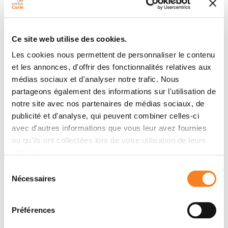
followed by frequent direct neurogenic divisions,
bypassing intermediate progenitors. These direct
neurogenic divisions are more abundant in the upper
Ce site web utilise des cookies.
part of the subventricular zone. We furthermore
Les cookies nous permettent de personnaliser le contenu
demonstrate asymmetric Notch activation in the self-
et les annonces, d'offrir des fonctionnalités relatives aux
renewing daughter cells, independently of basal fiber
médias sociaux et d'analyser notre trafic. Nous
inheritance. Our results reveal a remarkable
partageons également des informations sur l'utilisation de
conservation of fate decisions in cerebral organoids,
notre site avec nos partenaires de médias sociaux, de
supporting their value as models of early human
publicité et d'analyse, qui peuvent combiner celles-ci
neurogenesis.
avec d'autres informations que vous leur avez fournies
ou qu'ils ont collectées lors de votre utilisation de leurs
services.
Membres
Sélection
Nécessaires
du
consentement
Préférences