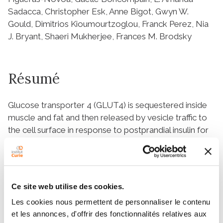
Sadacca, Christopher Esk, Anne Bigot, Gwyn W.
Gould, Dimitrios Kioumourtzoglou, Franck Perez, Nia
J. Bryant, Shaeri Mukherjee, Frances M. Brodsky
Résumé
Glucose transporter 4 (GLUT4) is sequestered inside
muscle and fat and then released by vesicle traffic to
the cell surface in response to postprandial insulin for
blood glucose clearance. Here, we map the
biogenesis of this GLUT4 traffic pathway in humans,
which involves clathrin isoform CHC22. We observe
that GLUT4 transits through the early secretory
Ce site web utilise des cookies.
pathway more slowly than the constitutively secreted
Les cookies nous permettent de personnaliser le contenu
GLUT1 transporter and localize CHC22 to the ER-to-
et les annonces, d'offrir des fonctionnalités relatives aux
Golgi intermediate compartment (ERGIC). CHC22