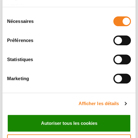
services.
data expand the central role of Pol II in gene
expression beyond mRNA synthesis.
Sélection
Nécessaires
du
consentement
Membres
Préférences
Statistiques
Marketing
Afficher les détails
ANTONIN
Autoriser tous les cookies
MORILLON
Directeur de recherche