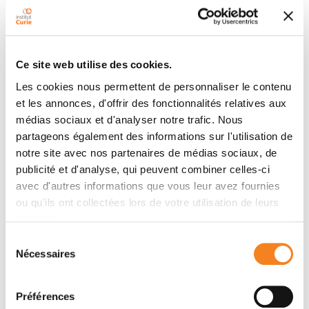
Résumé
Ce site web utilise des cookies.
Abstract
Les cookies nous permettent de personnaliser le contenu
A better understanding of cancer biology has led to
et les annonces, d'offrir des fonctionnalités relatives aux
the development of molecular targeted therapy,
médias sociaux et d'analyser notre trafic. Nous
which has dramatically improved the outcome of
partageons également des informations sur l'utilisation de
some cancer patients, especially when a biomarker of
notre site avec nos partenaires de médias sociaux, de
efficacy has been used for patients’ selection. In head
publicité et d'analyse, qui peuvent combiner celles-ci
and neck oncology, cetuximab that targets epidermal
avec d'autres informations que vous leur avez fournies
growth factor receptor is the only targeted therapy
ou qu'ils ont collectées lors de votre utilisation de leurs
that demonstrated a survival benefit, both in the
services.
recurrent and in the locally advanced settings, yet
Sélection
without prior patients’ selection. We herein review the
Nécessaires
du
clinical development of targeted therapy in head and
consentement
neck squamous cell carcinoma in light of the
Préférences
molecular landscape and give insights in on how