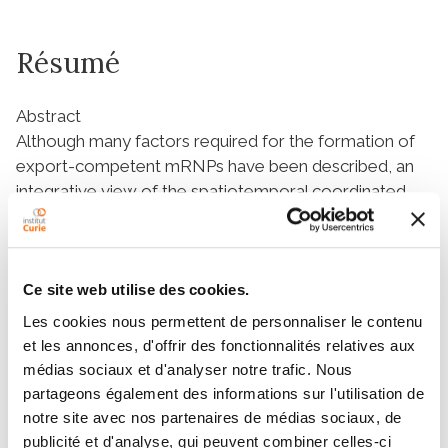
Résumé
Abstract
Although many factors required for the formation of
export-competent mRNPs have been described, an
integrative view of the spatiotemporal coordinated
cascade leading mRNPs from their site of
transcription to their site of nuclear exit, at a single cell
level, is still partially missing due to technological
limitations. Here we report that the RNA Spinach
Ce site web utilise des cookies.
aptamer is a powerful tool for mRNA imaging in live
S.
Les cookies nous permettent de personnaliser le contenu
cerevisiae
with high spatial-temporal resolution and no
et les annonces, d'offrir des fonctionnalités relatives aux
perturbation of the mRNA biogenesis properties.
médias sociaux et d'analyser notre trafic. Nous
Dedicated image processing workflows are
partageons également des informations sur l'utilisation de
developed to allow detection of very low abundance
notre site avec nos partenaires de médias sociaux, de
of transcripts, accurate quantitative dynamic studies,
publicité et d'analyse, qui peuvent combiner celles-ci