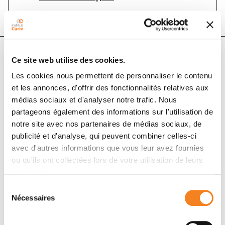
Ce site web utilise des cookies.
Auteurs
Les cookies nous permettent de personnaliser le contenu
et les annonces, d'offrir des fonctionnalités relatives aux
Cathy Leonard, Guillem Montamat, Caroline Davril,
médias sociaux et d'analyser notre trafic. Nous
Olivia Domingues, Oliver Hunewald, Dominique
partageons également des informations sur l'utilisation de
Revets, Coralie Guerin, Simon Blank, Justine
notre site avec nos partenaires de médias sociaux, de
publicité et d'analyse, qui peuvent combiner celles-ci
Heckendorn, Gauthier Jardon, François Hentges,
avec d'autres informations que vous leur avez fournies
Markus Ollert
ou qu'ils ont collectées lors de votre utilisation de leurs
services.
Membres
Sélection
Nécessaires
du
consentement