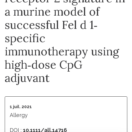
a murine model of
successful Fel d 1‐
specific
immunotherapy using
high‐dose CpG
adjuvant
1 juil. 2021
Allergy
DOI :
10.1111/all.14716