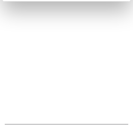
Suivez l'Institut Curie
Retrouvez notre actualité sur les réseaux
sociaux et en vous inscrivant à notre newsletter.
Inscrivez-vous à la newsletter