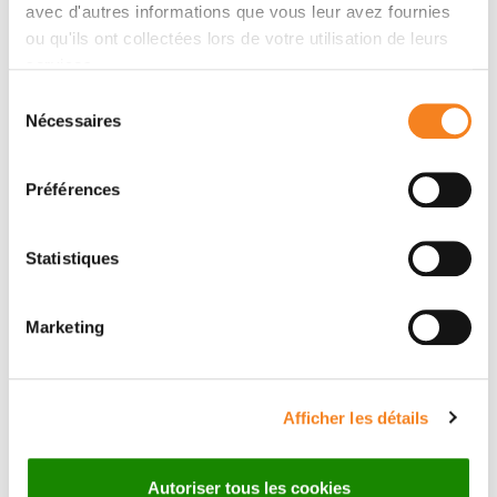
avec d'autres informations que vous leur avez fournies
Chafika Mazouni, Christelle Faure, Alejandra Martinez,
ou qu'ils ont collectées lors de votre utilisation de leurs
Marie-Pierre Chauvet, Emile Daraï, Charles Coutant,
services.
Pierre-Emmanuel Colombo, Pierre Gimbergues, Anne-
Sélection
Sophie Azuar, Roman Rouzier, Christine Tunon de
Nécessaires
du
Lara, Patrice Crochet, Sandrine Rua, Anthony
consentement
Gonçalves
Préférences
Statistiques
Marketing
Afficher les détails
Autoriser tous les cookies