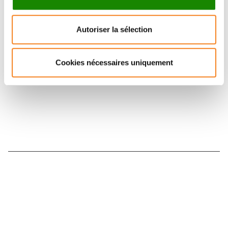
Suivez l'Institut Curie
Autoriser la sélection
Retrouvez notre actualité sur les réseaux
sociaux et en vous inscrivant à notre newsletter.
Cookies nécessaires uniquement
Inscrivez-vous à la newsletter
Nous contacter
Nous rejoindre
Annuaire