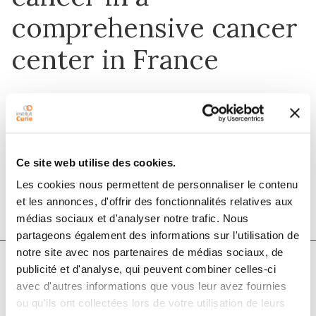
comprehensive cancer
center in France
1 déc. 2016
The Breast
Ce site web utilise des cookies.
DOI :
10.1016/j.breast.2016.08.015
Les cookies nous permettent de personnaliser le contenu
et les annonces, d'offrir des fonctionnalités relatives aux
médias sociaux et d'analyser notre trafic. Nous
partageons également des informations sur l'utilisation de
notre site avec nos partenaires de médias sociaux, de
publicité et d'analyse, qui peuvent combiner celles-ci
Auteurs
avec d'autres informations que vous leur avez fournies
ou qu'ils ont collectées lors de votre utilisation de leurs