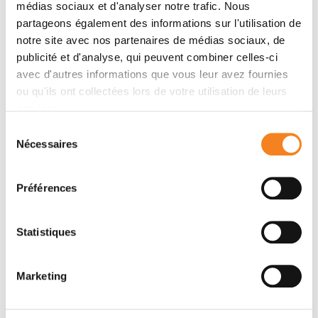
médias sociaux et d'analyser notre trafic. Nous
Felce, Silvia Galiani, Christoph Erlenkämper, Ana M.
partageons également des informations sur l'utilisation de
Santos, John M. Heddleston, Isabela Pedroza-
notre site avec nos partenaires de médias sociaux, de
Pacheco, Dominic Waithe, Jorge Bernardino de la
publicité et d'analyse, qui peuvent combiner celles-ci
Serna, B. Christoffer Lagerholm, Tsung-li Liu, Teng-
avec d'autres informations que vous leur avez fournies
Leong Chew, Eric Betzig, Simon J. Davis, Christian
ou qu'ils ont collectées lors de votre utilisation de leurs
Eggeling
services.
Sélection
Nécessaires
du
Résumé
consentement
Préférences
Activating T cells reorganize their cortical actin to
form a ramified transportation network beneath the
Statistiques
immunological synapse.
Marketing