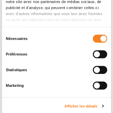
notre site avec nos partenaires de médias sociaux, de
publicité et d'analyse, qui peuvent combiner celles-ci
avec d'autres informations que vous leur avez fournies
Résumé
ou qu'ils ont collectées lors de votre utilisation de leurs
services.
Sélection
The properties and versatility of protease-responsive
Nécessaires
du
“covalent-assembly” fluorescent probes are
consentement
optimised in an effective and rational manner, through
structural diversification of their Michael acceptor
Préférences
moiety.
Statistiques
Marketing
Afficher les détails