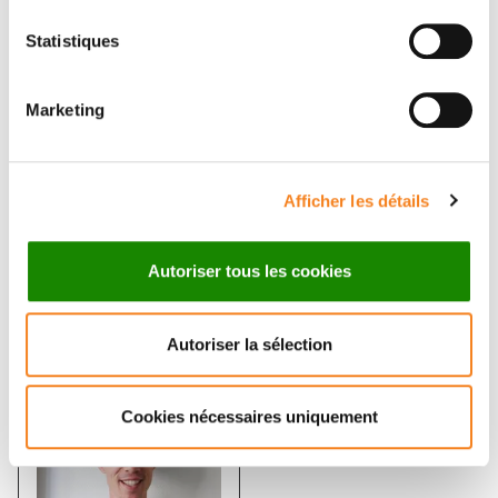
Statistiques
Marketing
VINCENT
JEAN-
FRAISIER
BAPTISTE
BRAULT
Ingénieur de recherche
Afficher les détails
CNRS
Maître de conférences
Sorbonne Université
Autoriser tous les cookies
Autoriser la sélection
Cookies nécessaires uniquement