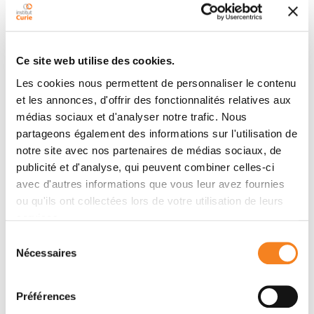
microtubule organizing centers localized in swellings
of the basal fiber. We characterize their distribution
and demonstrate that they accumulate the minus end
stabilizing factor CAMSAP3 and TGN-related
Ce site web utilise des cookies.
membranes, from which the majority of microtubules
Les cookies nous permettent de personnaliser le contenu
grow. Finally, using live imaging of human fetal cortex,
et les annonces, d'offrir des fonctionnalités relatives aux
we show that this organization is conserved in basal
médias sociaux et d'analyser notre trafic. Nous
radial glial (bRG) cells, a highly abundant progenitor
partageons également des informations sur l'utilisation de
cell population associated with human brain size
notre site avec nos partenaires de médias sociaux, de
expansion.
publicité et d'analyse, qui peuvent combiner celles-ci
avec d'autres informations que vous leur avez fournies
ou qu'ils ont collectées lors de votre utilisation de leurs
services.
Membres
Sélection
Nécessaires
du
consentement
Préférences