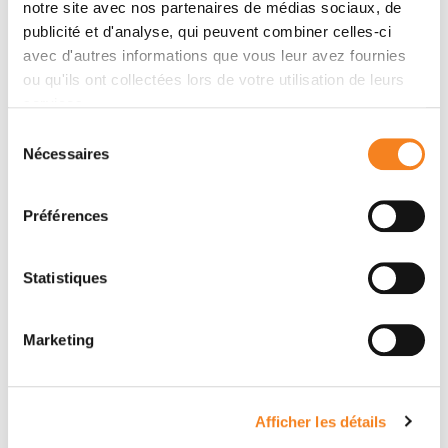
Auteurs
notre site avec nos partenaires de médias sociaux, de
publicité et d'analyse, qui peuvent combiner celles-ci
avec d'autres informations que vous leur avez fournies
Sophie Rym Hamada, , Anne Rosa, Tobias Gauss,
ou qu'ils ont collectées lors de votre utilisation de leurs
Jean-Philippe Desclefs, Mathieu Raux, Anatole
services.
Harrois, Arnaud Follin, Fabrice Cook, Mathieu
Sélection
Boutonnet, Arie Attias, Sylvain Ausset, Gilles Dhonneur,
Nécessaires
du
Olivier Langeron, Catherine Paugam-Burtz, Romain
consentement
Pirracchio, Bruno Riou, Guillaume de St Maurice,
Bernard Vigué, Alexandra Rouquette, Jacques
Préférences
Duranteau
Statistiques
Marketing
Afficher les détails