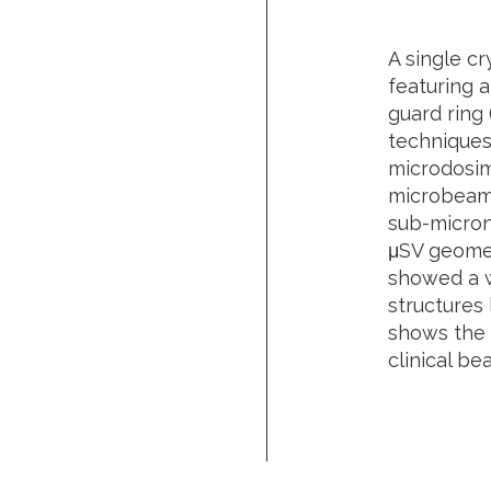
A single c
featuring 
guard ring
techniques
microdosim
microbeams
sub-micron 
μSV geomet
showed a w
structures 
shows the 
clinical be