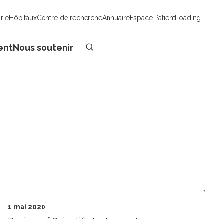
urie
Hôpitaux
Centre de recherche
Annuaire
Espace Patient
Loading...
Faire un don
ent
Nous soutenir
1 mai 2020