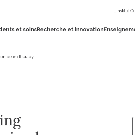
L'Institut C
ients et soins
Recherche et innovation
Enseignem
 ion beam therapy
ing