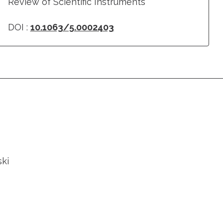
Review of Scientific Instruments
DOI :
10.1063/5.0002403
ski