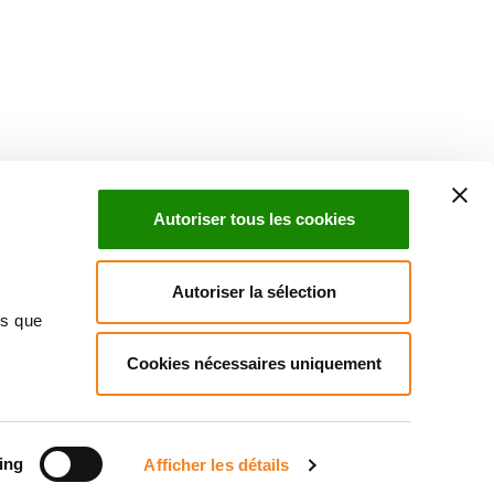
Suivez l'Institut Curie
 sociaux et en vous inscrivant à notre newsletter.
Autoriser tous les cookies
Inscrivez-vous à la newsletter
Autoriser la sélection
ns que
Cookies nécessaires uniquement
ndre
Annuaire
Actualités
Droits du patient
Presse
itique des données personnelles
Gestion des cookies
Signalement
ing
Afficher les détails