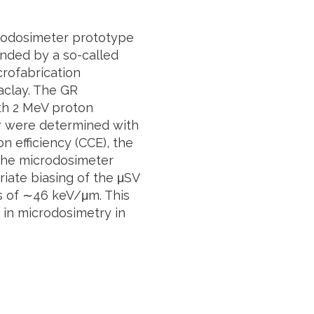
crodosimeter prototype
unded by a so-called
crofabrication
aclay. The GR
th 2 MeV proton
r were determined with
n efficiency (CCE), the
the microdosimeter
ate biasing of the μSV
es of ∼46 keV/μm. This
 in microdosimetry in