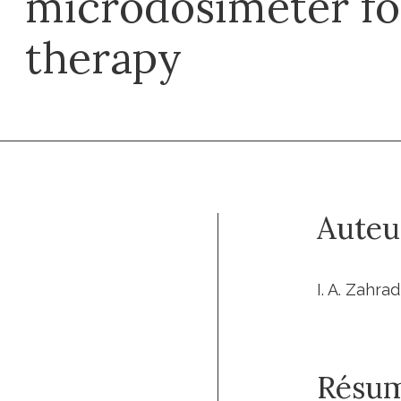
microdosimeter fo
therapy
Auteu
I. A. Zahra
Résu