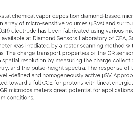
rystal chemical vapor deposition diamond-based mi
an array of micro-sensitive volumes (μSVs) and surro
 (GR) electrode has been fabricated using various mi
 available at Diamond Sensors Laboratory of CEA, S
eter was irradiated by a raster scanning method wi
. The charge transport properties of the GR senso
spatial resolution by measuring the charge collectio
ry, and the pulse-height spectra. The response of 
ell-defined and homogeneously active μSV. Appropri
led toward a full CCE for protons with lineal energi
GR microdosimeter’s great potential for applications
am conditions.