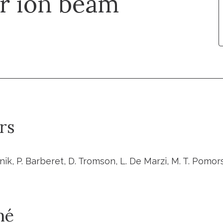
r ion beam
rs
dnik, P. Barberet, D. Tromson, L. De Marzi, M. T. Pomor
mé